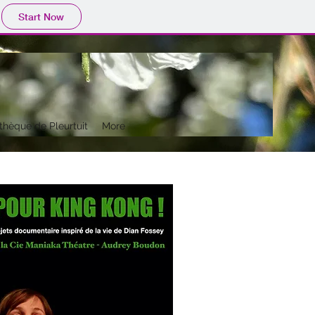
Start Now
thèque de Pleurtuit
More