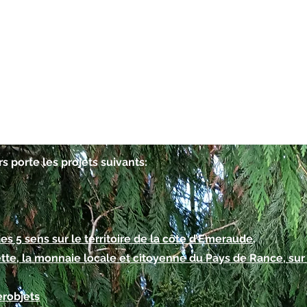
rs porte les projets suivants:
des 5 sens sur le territoire de la côte d’Emeraude
.
ette, la monnaie locale et citoyenne du Pays de Rance, sur 
erobjets