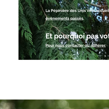
La Pépinière des Unis Vers accue
évènements passés
.
Et pourquoi pas votr
Pour nous contacter ou adhérer.