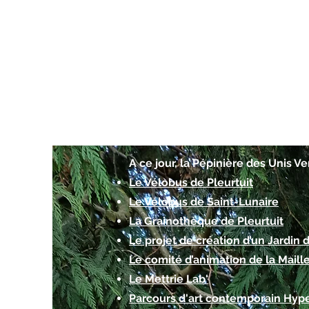
A ce jour, la Pépinière des Unis Ve
Le Vélobus de Pleurtuit
Le Vélobus de Saint-Lunaire
La Grainothèque de Pleurtuit
Le projet de création d’un Jardin 
Le comité d’animation de la Maill
Le Mettrie Lab'
Parcours d'art contemporain Hyp