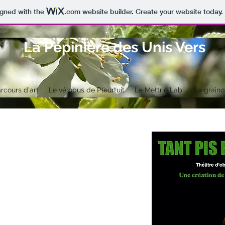
igned with the
.com
website builder. Create your website today.
La Pépinière des Unis Vers
rcours d'art
Le vélobus de Pleurtuit
Le Mettrie Lab'
La graino
Actualité
La Pépinière des Unis Vers
accueille
Tant pis pour King Kong !,
théatre d'objets
documentaire inspiré de la
vie de Dian Fossey, le
vendredi 31 juillet.